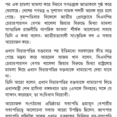
পর এক হামলা মামলা করে নিরবে গণতন্ত্রকে জাতাকলে পৃষ্ঠ করে
ফেলেছে। দেশের গণতন্ত্র ও সুশাসন নামক শব্দটি অনেক দূরে চলে
গেছে। বৃহস্পতিবার বিকেলে জাতীয় প্রেসক্লাবে বিএনপির
চেয়ারপারসন বেগম খালেদা জিয়ার বিরুদ্ধে মিথ্যা মামলা
সাম্প্রতিক রাজনীতি নাগরিক ভাবনা` শীর্ষক আলোচনা সভায়
তিনি এ কথা বলেন। জাতীয়তাবাদী সাংস্কৃতিক দল এ সভার
আয়োজন করে।
প্রধান বিচারপতির বক্তব্যের পর ইতিমধ্যে সরকারের ভীত নড়ে
গেছে মন্তব্য করে আহমেদ আজম খান বলেন, বিএনপির
চেয়ারপারসন বেগম খালেদা জিয়ার বিরুদ্ধে মিথ্যা রাষ্ট্রদোহ
মামলা দিয়ে প্রধান বিচারপতির বক্তব্যকে ধামাচাপা দেয়া যাবে
না।
তিনি আরো বলেন, প্রধান বিচারপতির বক্তব্যকে ধামাচাপা দিতে
প্রধানমন্ত্রী শেখ হাসিনা বঙ্গভবনে তার (এসকে সিনহার) সঙ্গে যে
সাক্ষাৎ করেছেন, তা সংবিধান বিরোধী।
আয়োজক সংগঠনের প্রতিষ্ঠাতা সভাপতি হুমায়ূন বেপারীর
সভাপতিত্বে আলোচনা সভায় আরো উপস্থিত ছিলেন, জাগপার
সভাপতি শফিউল আলম প্রধান, যুবদলের সিনিয়র সহ-সভাপতি