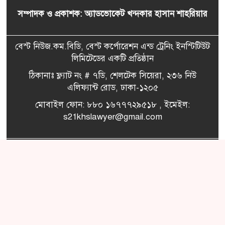
সম্পাদক ও প্রকাশক: অ্যাডভোকেট খন্দকার হাসান শাহরিয়ার
তথ্যপ্রযুক্তি খাতে নেটওয়ার্কিং
৫
জোরদারে বেসিসের ইফতার
আয়োজন
বেস্ট নিউজ.কম.বিডি, বেস্ট কর্পোরেশন এন্ড ট্রেনিং ইনস্টিটিউট
লিমিটেডের একটি প্রতিষ্ঠান
আইসিটি খাতের অংশীজনদের
৬
ঠিকানাঃ ফ্ল্যাট নং # ৭ডি, শেলটেক সিয়েরা, ২৩৬ নিউ
নিয়ে বিআইজেএফের ইফতার
এলিফ্যান্ট রোড, ঢাকা-১২০৫
মোবাইল ফোন: ৮৮০ ১৬৭৭৭২৯৫১৮ , ইমেইল:
নরওয়েতে শেষ হলো জাতিসংঘের
s21khslawyer@gmail.com
৭
২০তম ইন্টারনেট গভর্নেন্স
ফোরামের বার্ষিক সভা
ভিডিও
আন্তর্জাতিক
পাঠকের
অবিশ্বাস্য মূল্যে অপোর অনবদ্য
গ্যালারী
কলাম
৮
খেলাধূলা
ডিভাইস
ফটোগ্যালারী
বিনোদন
জাতীয়
আমাদের
রাজনীতি
নেপাল কে হারিয়ে ফাইনালে সাফ
পরিবার
৯
অনূর্ধ্ব-১৯ চ্যাম্পিয়নশিপের