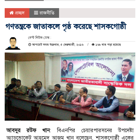
প্রচ্ছদ
রাজনীতি
গণতন্ত্রকে জাতাকলে পৃষ্ঠ করেছে শাসকগোষ্ঠী
বেস্ট নিউজ ডেস্ক :
আপডেট সময় শুক্রবার, ৫ ফেব্রুয়ারী, ২০১৬
১৬৯ বার পড়া হয়েছে
আবদুর রউফ খান
: বিএনপির চেয়ারপারসনের উপদেষ্টা
অ্যাডভোকেট আহমেদ আজম খান বলেছেন, শাসকগোষ্ঠী একের