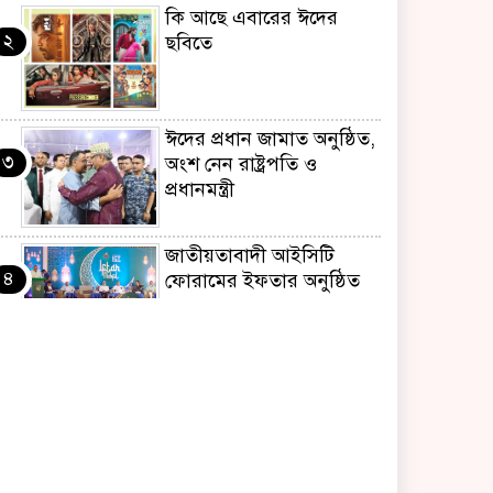
কি আছে এবারের ঈদের
২
ছবিতে
ঈদের প্রধান জামাত অনুষ্ঠিত,
৩
অংশ নেন রাষ্ট্রপতি ও
প্রধানমন্ত্রী
জাতীয়তাবাদী আইসিটি
৪
ফোরামের ইফতার অনুষ্ঠিত
তথ্যপ্রযুক্তি খাতে নেটওয়ার্কিং
৫
জোরদারে বেসিসের ইফতার
আয়োজন
আইসিটি খাতের
৬
অংশীজনদের নিয়ে